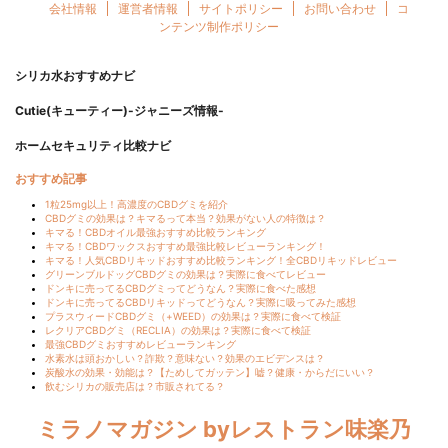
会社情報
運営者情報
サイトポリシー
お問い合わせ
コ
ンテンツ制作ポリシー
シリカ水おすすめナビ
Cutie(キューティー)-ジャニーズ情報-
ホームセキュリティ比較ナビ
おすすめ記事
1粒25mg以上！高濃度のCBDグミを紹介
CBDグミの効果は？キマるって本当？効果がない人の特徴は？
キマる！CBDオイル最強おすすめ比較ランキング
キマる！CBDワックスおすすめ最強比較レビューランキング！
キマる！人気CBDリキッドおすすめ比較ランキング！全CBDリキッドレビュー
グリーンブルドッグCBDグミの効果は？実際に食べてレビュー
ドンキに売ってるCBDグミってどうなん？実際に食べた感想
ドンキに売ってるCBDリキッドってどうなん？実際に吸ってみた感想
プラスウィードCBDグミ（+WEED）の効果は？実際に食べて検証
レクリアCBDグミ（RECLIA）の効果は？実際に食べて検証
最強CBDグミおすすめレビューランキング
水素水は頭おかしい？詐欺？意味ない？効果のエビデンスは？
炭酸水の効果・効能は？【ためしてガッテン】嘘？健康・からだにいい？
飲むシリカの販売店は？市販されてる？
ミラノマガジン byレストラン味楽乃