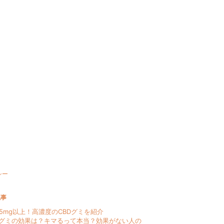
シー
記事
25mg以上！高濃度のCBDグミを紹介
Dグミの効果は？キマるって本当？効果がない人の