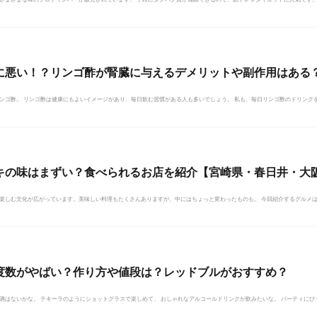
に悪い！？リンゴ酢が腎臓に与えるデメリットや副作用はある
ンゴ酢。 リンゴ酢は健康にもよいイメージがあり、毎日飲む習慣がある人も多いでしょう。 私も、毎日リンゴ酢のドリンクを飲
キの味はまずい？食べられるお店を紹介【宮崎県・春日井・大
楽しむ文化が広がっています。美味しい料理もたくさんありますが、中にはちょっと変わったものも。 今回紹介するグルメは、な
度数がやばい？作り方や値段は？レッドブルがおすすめ？
酒はないかな。 テキーラのようにショットグラスで楽しめて、 おしゃれなアルコールドリンクが飲みたいな。 パーティにぴっ