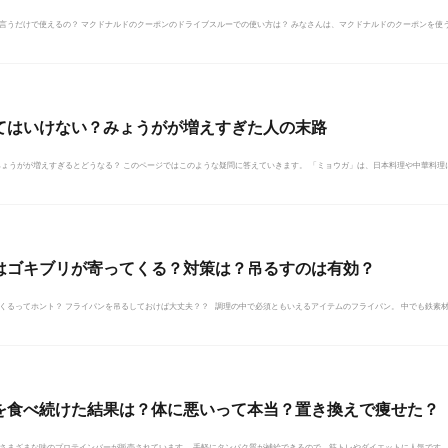
言うだけで使えるの？ マクドナルドのクーポンのドライブスルーでの使い方は？ みなさんは、マクドナルドのクーポンを使う際
てはいけない？みょうがが増えすぎた人の末路
ょうがが増えすぎるとどうなる？ このページではこのような疑問に答えていきます。 「ミョウガ」は、日本料理や中華料理によ
はゴキブリが寄ってくる？対策は？吊るすのは有効？
くるってホント？ フライパンを吊るしておけば大丈夫？？ 調理の中で必須ともいえるアイテムのフライパン。 中でも鉄素材の
を食べ続けた結果は？体に悪いって本当？置き換えで痩せた？
さまざまな味のプロテインバーが販売されています。 手軽にタンパク質が補給できるので、筋トレやダイエットに人気です。 プ