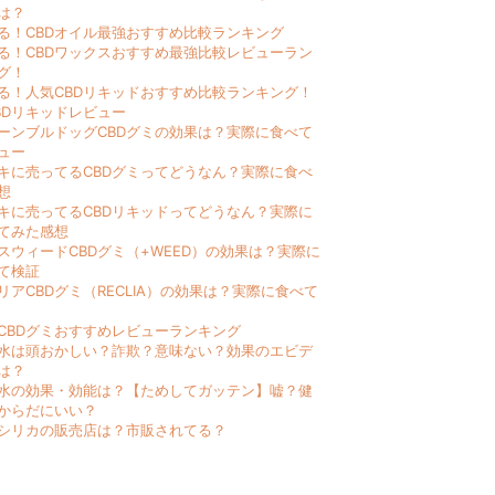
は？
る！CBDオイル最強おすすめ比較ランキング
る！CBDワックスおすすめ最強比較レビューラン
グ！
る！人気CBDリキッドおすすめ比較ランキング！
BDリキッドレビュー
ーンブルドッグCBDグミの効果は？実際に食べて
ュー
キに売ってるCBDグミってどうなん？実際に食べ
想
キに売ってるCBDリキッドってどうなん？実際に
てみた感想
スウィードCBDグミ（+WEED）の効果は？実際に
て検証
リアCBDグミ（RECLIA）の効果は？実際に食べて
CBDグミおすすめレビューランキング
水は頭おかしい？詐欺？意味ない？効果のエビデ
は？
水の効果・効能は？【ためしてガッテン】嘘？健
からだにいい？
シリカの販売店は？市販されてる？