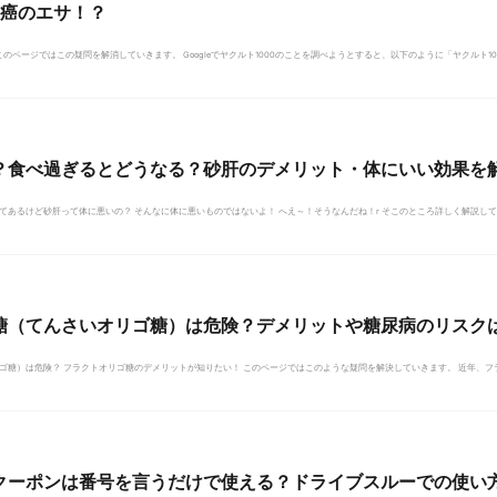
は癌のエサ！？
このページではこの疑問を解消していきます。 Googleでヤクルト1000のことを調べようとすると、以下のように「ヤクルト100
？食べ過ぎるとどうなる？砂肝のデメリット・体にいい効果を
あるけど砂肝って体に悪いの？ そんなに体に悪いものではないよ！ へえ～！そうなんだね！r そこのところ詳しく解説していく
糖（てんさいオリゴ糖）は危険？デメリットや糖尿病のリスク
ゴ糖）は危険？ フラクトオリゴ糖のデメリットが知りたい！ このページではこのような疑問を解決していきます。 近年、フラ
クーポンは番号を言うだけで使える？ドライブスルーでの使い